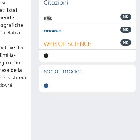
Citazioni
ssi
ti Istat
ziende
ND
biografiche
ND
 relativi
ND
pettive dei
Emilia-
li ultimi
resa della
social impact
 nel sistema
 dovrà