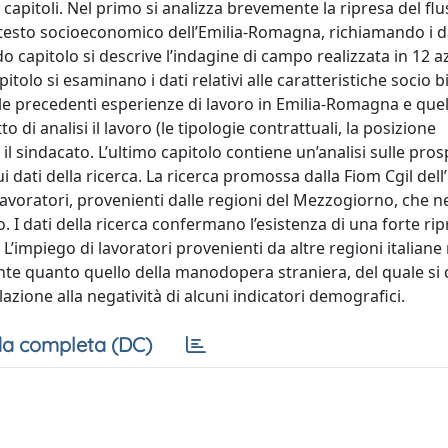
e capitoli. Nel primo si analizza brevemente la ripresa del flu
ntesto socioeconomico dell’Emilia-Romagna, richiamando i da
capitolo si descrive l’indagine di campo realizzata in 12 a
pitolo si esaminano i dati relativi alle caratteristiche socio 
lle precedenti esperienze di lavoro in Emilia-Romagna e quelli
 di analisi il lavoro (le tipologie contrattuali, la posizione
n il sindacato. L’ultimo capitolo contiene un’analisi sulle pros
 dati della ricerca. La ricerca promossa dalla Fiom Cgil dell’
ratori, provenienti dalle regioni del Mezzogiorno, che neg
I dati della ricerca confermano l’esistenza di una forte rip
L’impiego di lavoratori provenienti da altre regioni italiane
nte quanto quello della manodopera straniera, del quale si
azione alla negatività di alcuni indicatori demografici.
a completa (DC)