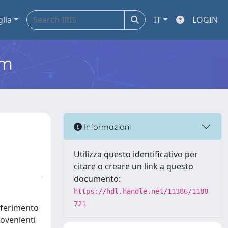
glia
IT
LOGIN
em
Informazioni
Utilizza questo identificativo per
citare o creare un link a questo
documento:
https://hdl.handle.net/11386/1188
721
riferimento
rovenienti