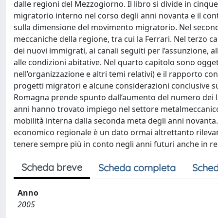
dalle regioni del Mezzogiorno. Il libro si divide in cinqu
migratorio interno nel corso degli anni novanta e il co
sulla dimensione del movimento migratorio. Nel secondo 
meccaniche della regione, tra cui la Ferrari. Nel terzo ca
dei nuovi immigrati, ai canali seguiti per l’assunzione, a
alle condizioni abitative. Nel quarto capitolo sono oggetto
nell’organizzazione e altri temi relativi) e il rapporto co
progetti migratori e alcune considerazioni conclusive sui
Romagna prende spunto dall’aumento del numero dei lavo
anni hanno trovato impiego nel settore metalmeccanico. 
mobilità interna dalla seconda meta degli anni novanta. 
economico regionale è un dato ormai altrettanto rileva
tenere sempre più in conto negli anni futuri anche in rel
Scheda breve
Scheda completa
Sched
Anno
2005