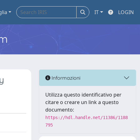
glia
IT
LOGIN
em
y
Informazioni
Utilizza questo identificativo per
citare o creare un link a questo
documento:
https://hdl.handle.net/11386/1188
795