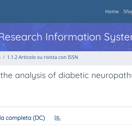
Home
Sfo
l Research Information Syst
a
1.1.2 Articolo su rivista con ISSN
the analysis of diabetic neuropath
a completa (DC)