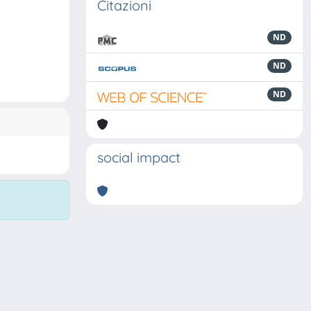
Citazioni
ND
ND
ND
social impact