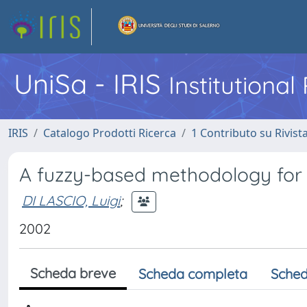
UniSa - IRIS
Institutiona
IRIS
Catalogo Prodotti Ricerca
1 Contributo su Rivist
A fuzzy-based methodology for 
DI LASCIO, Luigi
;
2002
Scheda breve
Scheda completa
Sched