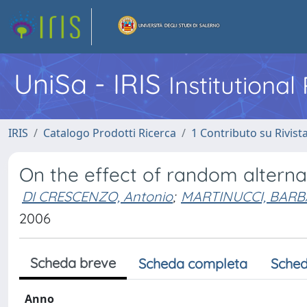
UniSa - IRIS
Institutiona
IRIS
Catalogo Prodotti Ricerca
1 Contributo su Rivist
On the effect of random alterna
DI CRESCENZO, Antonio
;
MARTINUCCI, BAR
2006
Scheda breve
Scheda completa
Sched
Anno