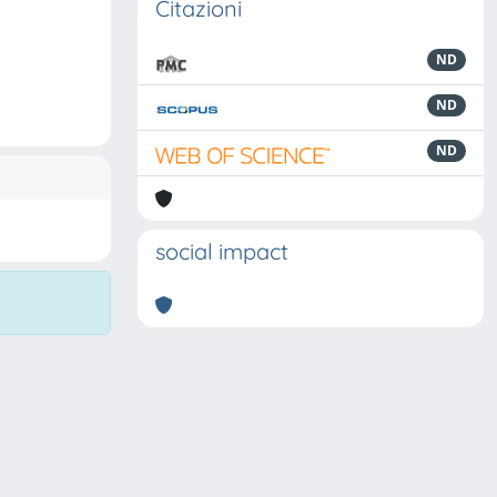
Citazioni
ND
ND
ND
social impact