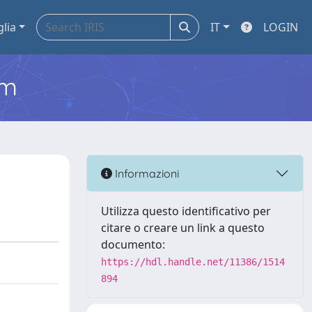
glia
IT
LOGIN
em
Informazioni
Utilizza questo identificativo per
citare o creare un link a questo
documento:
https://hdl.handle.net/11386/1514
894