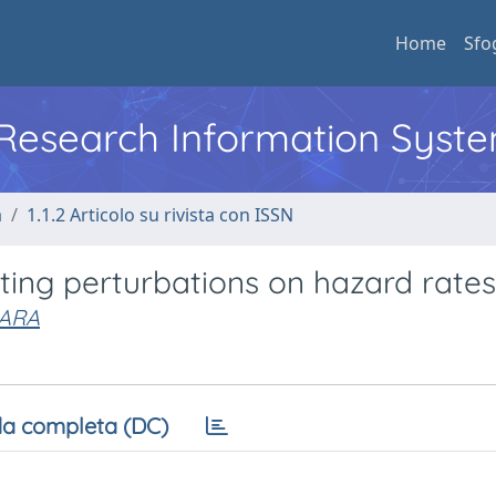
Home
Sfo
l Research Information Syst
a
1.1.2 Articolo su rivista con ISSN
ting perturbations on hazard rates
BARA
a completa (DC)