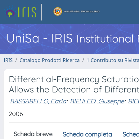
UniSa - IRIS
Institutiona
IRIS
Catalogo Prodotti Ricerca
1 Contributo su Rivist
Differential-Frequency Saturat
Allows the Detection of Differe
BASSARELLO, Carla
;
BIFULCO, Giuseppe
;
RIC
2006
Scheda breve
Scheda completa
Sched