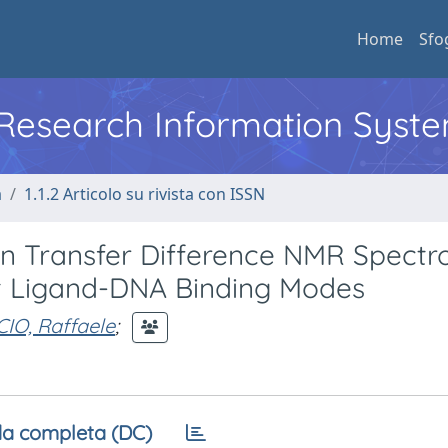
Home
Sfo
l Research Information Syst
a
1.1.2 Articolo su rivista con ISSN
ion Transfer Difference NMR Spect
nt Ligand-DNA Binding Modes
CIO, Raffaele
;
a completa (DC)