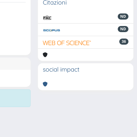
Citazioni
ND
ND
36
social impact