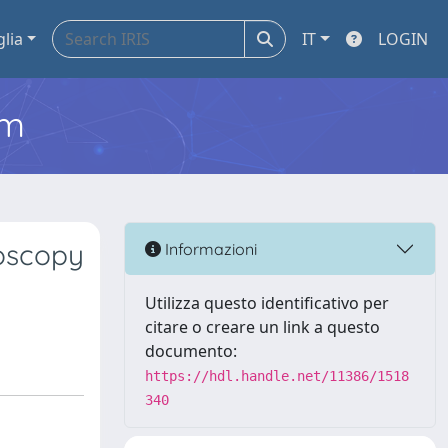
glia
IT
LOGIN
em
roscopy
Informazioni
Utilizza questo identificativo per
citare o creare un link a questo
documento:
https://hdl.handle.net/11386/1518
340