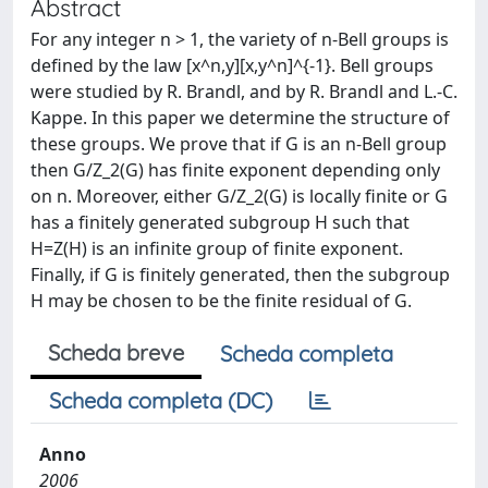
Abstract
For any integer n > 1, the variety of n-Bell groups is
defined by the law [x^n,y][x,y^n]^{-1}. Bell groups
were studied by R. Brandl, and by R. Brandl and L.-C.
Kappe. In this paper we determine the structure of
these groups. We prove that if G is an n-Bell group
then G/Z_2(G) has finite exponent depending only
on n. Moreover, either G/Z_2(G) is locally finite or G
has a finitely generated subgroup H such that
H=Z(H) is an infinite group of finite exponent.
Finally, if G is finitely generated, then the subgroup
H may be chosen to be the finite residual of G.
Scheda breve
Scheda completa
Scheda completa (DC)
Anno
2006