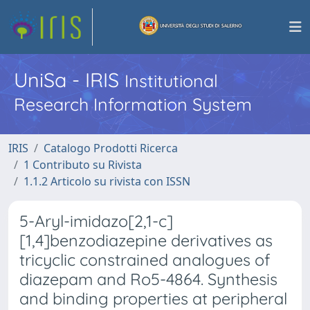
UniSa - IRIS
Institutional
Research Information System
IRIS
Catalogo Prodotti Ricerca
1 Contributo su Rivista
1.1.2 Articolo su rivista con ISSN
5-Aryl-imidazo[2,1-c]
[1,4]benzodiazepine derivatives as
tricyclic constrained analogues of
diazepam and Ro5-4864. Synthesis
and binding properties at peripheral