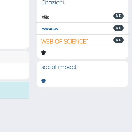
Citazioni
ND
ND
ND
social impact