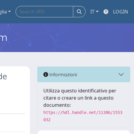
glia
IT
LOGIN
em
de
Informazioni
Utilizza questo identificativo per
citare o creare un link a questo
documento:
https://hdl.handle.net/11386/1553
032