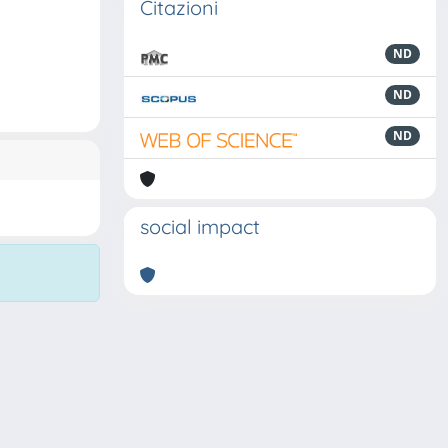
Citazioni
ND
ND
ND
social impact