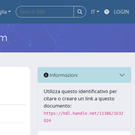
glia
IT
LOGIN
em
Informazioni
Utilizza questo identificativo per
citare o creare un link a questo
documento:
https://hdl.handle.net/11386/1632
024