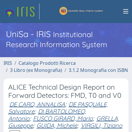
UniSa - IRIS
Institutional
Research Information System
IRIS
Catalogo Prodotti Ricerca
3 Libro (ex Monografia)
3.1.2 Monografia con ISBN
ALICE Technical Design Report on
Forward Detectors: FMD, T0 and V0
DE CARO, ANNALISA
;
DE PASQUALE,
Salvatore
;
DI BARTOLOMEO,
Antonio
;
FUSCO GIRARD, Mario
;
GRELLA,
Giuseppe
;
GUIDA, Michele
;
VIRGILI, Tiziano