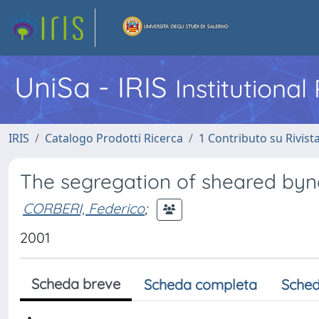
UniSa - IRIS
Institutiona
IRIS
Catalogo Prodotti Ricerca
1 Contributo su Rivist
The segregation of sheared byn
CORBERI, Federico
;
2001
Scheda breve
Scheda completa
Sched