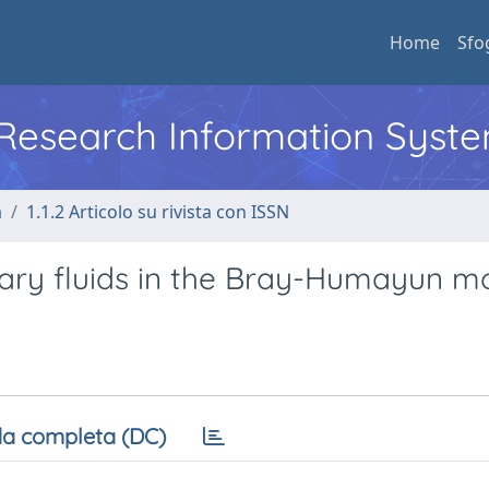
Home
Sfo
l Research Information Syst
a
1.1.2 Articolo su rivista con ISSN
ary fluids in the Bray-Humayun m
a completa (DC)