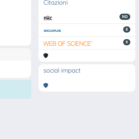
Citazioni
ND
8
9
social impact