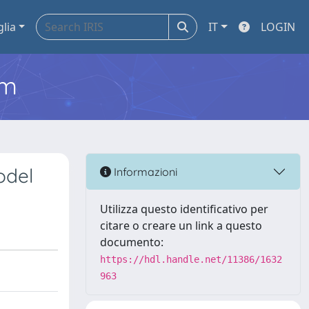
glia
IT
LOGIN
em
odel
Informazioni
Utilizza questo identificativo per
citare o creare un link a questo
documento:
https://hdl.handle.net/11386/1632
963