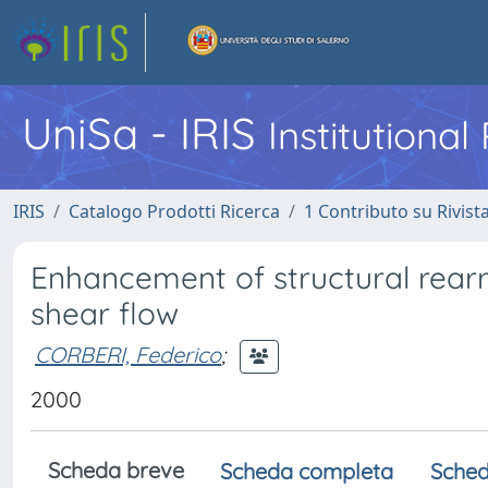
UniSa - IRIS
Institutiona
IRIS
Catalogo Prodotti Ricerca
1 Contributo su Rivist
Enhancement of structural rear
shear flow
CORBERI, Federico
;
2000
Scheda breve
Scheda completa
Sched