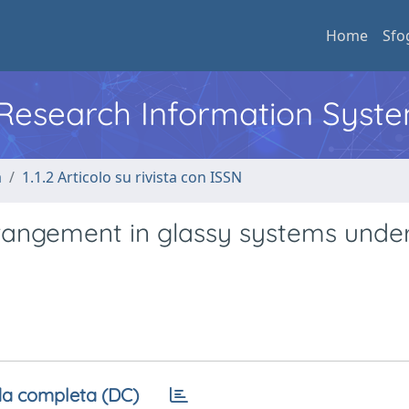
Home
Sfo
l Research Information Syst
a
1.1.2 Articolo su rivista con ISSN
rangement in glassy systems unde
a completa (DC)