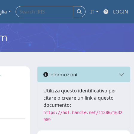
glia
IT
LOGIN
em
r
Informazioni
Utilizza questo identificativo per
citare o creare un link a questo
documento:
https://hdl.handle.net/11386/1632
969