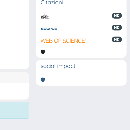
Citazioni
ND
ND
ND
social impact