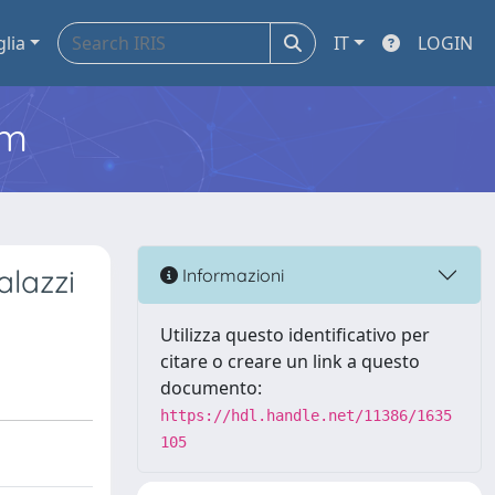
glia
IT
LOGIN
em
alazzi
Informazioni
Utilizza questo identificativo per
citare o creare un link a questo
documento:
https://hdl.handle.net/11386/1635
105