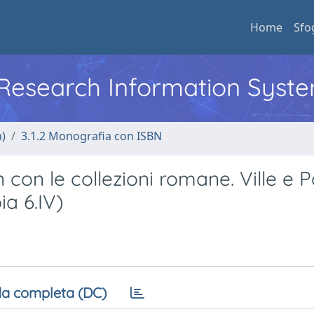
Home
Sfo
l Research Information Syst
a)
3.1.2 Monografia con ISBN
con le collezioni romane. Ville e P
a 6.IV)
a completa (DC)