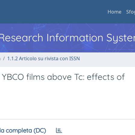
Home
Sfo
l Research Information Syst
a
1.1.2 Articolo su rivista con ISSN
 YBCO films above Tc: effects of
a completa (DC)