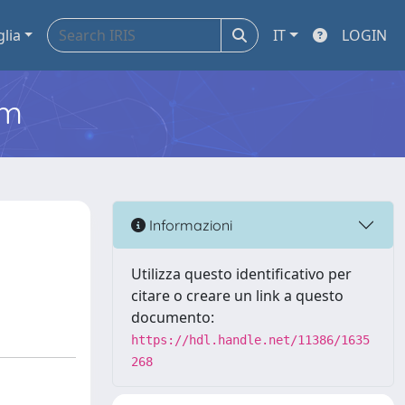
glia
IT
LOGIN
em
Informazioni
Utilizza questo identificativo per
citare o creare un link a questo
documento:
https://hdl.handle.net/11386/1635
268