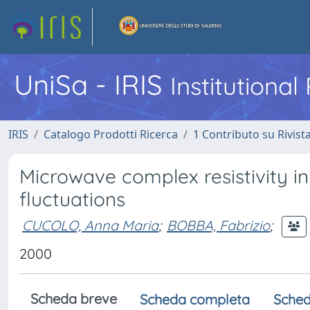
UniSa - IRIS
Institutiona
IRIS
Catalogo Prodotti Ricerca
1 Contributo su Rivist
Microwave complex resistivity in
fluctuations
CUCOLO, Anna Maria
;
BOBBA, Fabrizio
;
2000
Scheda breve
Scheda completa
Sched