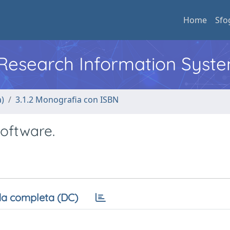
Home
Sfo
l Research Information Syst
a)
3.1.2 Monografia con ISBN
oftware.
a completa (DC)