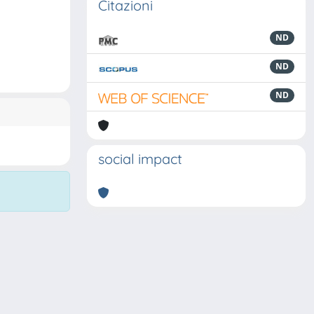
Citazioni
ND
ND
ND
social impact