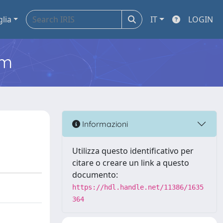
glia
IT
LOGIN
em
Informazioni
Utilizza questo identificativo per
citare o creare un link a questo
documento:
https://hdl.handle.net/11386/1635
364