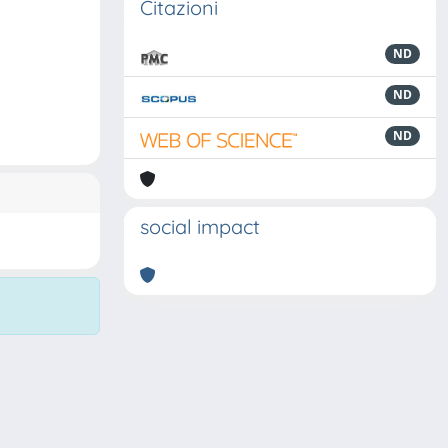
Citazioni
ND
ND
ND
social impact