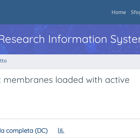
Home
Sfo
l Research Information Syst
tto
c membranes loaded with active
a completa (DC)