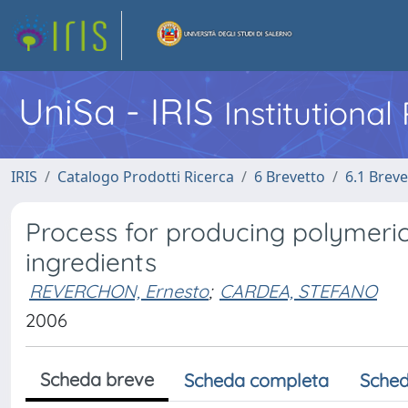
UniSa - IRIS
Institutiona
IRIS
Catalogo Prodotti Ricerca
6 Brevetto
6.1 Breve
Process for producing polymeri
ingredients
REVERCHON, Ernesto
;
CARDEA, STEFANO
2006
Scheda breve
Scheda completa
Sched