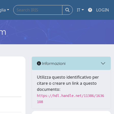
glia
IT
LOGIN
em
Informazioni
Utilizza questo identificativo per
citare o creare un link a questo
documento:
https://hdl.handle.net/11386/1636
108