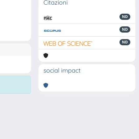
Citazioni
ND
ND
ND
social impact