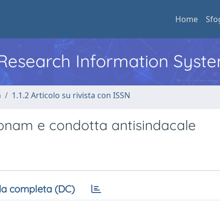
Home
Sfo
l Research Information Syst
a
1.1.2 Articolo su rivista con ISSN
sonam e condotta antisindacale
a completa (DC)