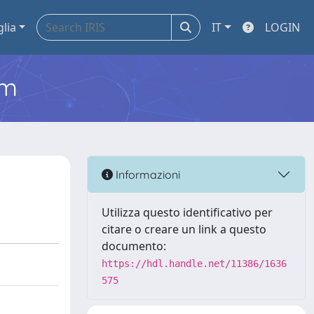
glia
IT
LOGIN
em
Informazioni
Utilizza questo identificativo per
citare o creare un link a questo
documento:
https://hdl.handle.net/11386/1636
575