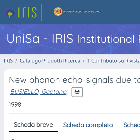
UniSa - IRIS
Institutiona
IRIS
Catalogo Prodotti Ricerca
1 Contributo su Rivist
New phonon echo-signals due to 
BUSIELLO, Gaetano
;
1998
Scheda breve
Scheda completa
Sched