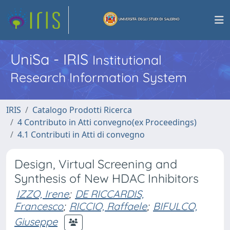
UniSa - IRIS
Institutional
Research Information System
IRIS
Catalogo Prodotti Ricerca
4 Contributo in Atti convegno(ex Proceedings)
4.1 Contributi in Atti di convegno
Design, Virtual Screening and
Synthesis of New HDAC Inhibitors
IZZO, Irene
;
DE RICCARDIS,
Francesco
;
RICCIO, Raffaele
;
BIFULCO,
Giuseppe