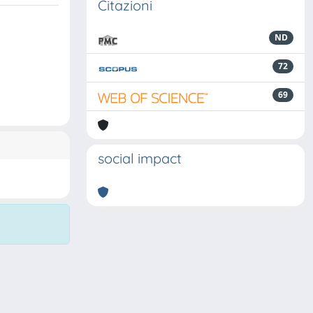
Citazioni
ND
72
69
social impact