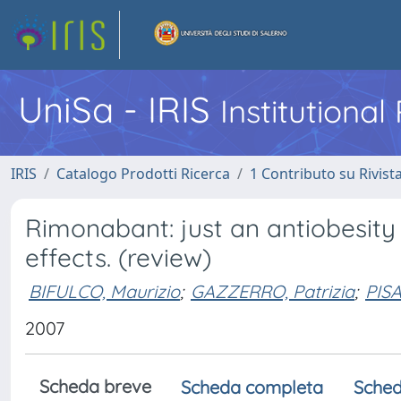
UniSa - IRIS
Institutiona
IRIS
Catalogo Prodotti Ricerca
1 Contributo su Rivist
Rimonabant: just an antiobesity 
effects. (review)
BIFULCO, Maurizio
;
GAZZERRO, Patrizia
;
PISA
2007
Scheda breve
Scheda completa
Sched