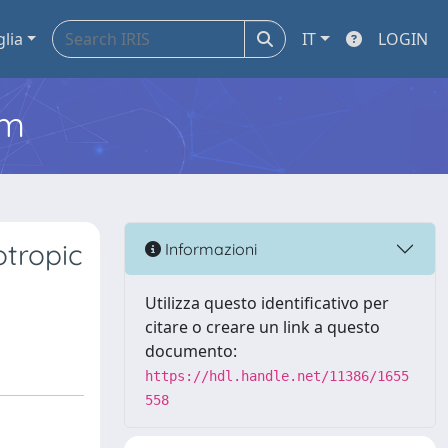
glia
IT
LOGIN
em
otropic
Informazioni
Utilizza questo identificativo per
citare o creare un link a questo
documento:
https://hdl.handle.net/11386/1655
558