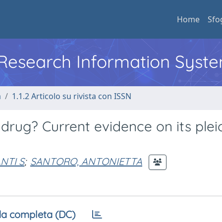
Home
Sfo
l Research Information Syst
a
1.1.2 Articolo su rivista con ISSN
drug? Current evidence on its plei
NTI S
;
SANTORO, ANTONIETTA
a completa (DC)