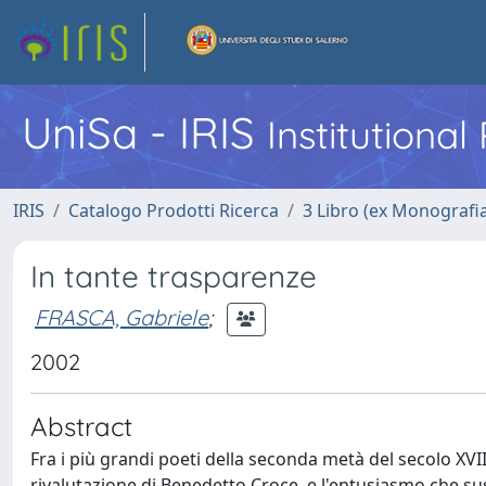
UniSa - IRIS
Institutiona
IRIS
Catalogo Prodotti Ricerca
3 Libro (ex Monografi
In tante trasparenze
FRASCA, Gabriele
;
2002
Abstract
Fra i più grandi poeti della seconda metà del secolo X
rivalutazione di Benedetto Croce, e l'entusiasmo che su