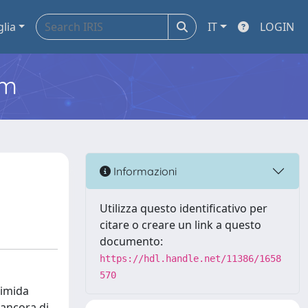
glia
IT
LOGIN
em
Informazioni
Utilizza questo identificativo per
citare o creare un link a questo
documento:
https://hdl.handle.net/11386/1658
570
timida
 ancora di