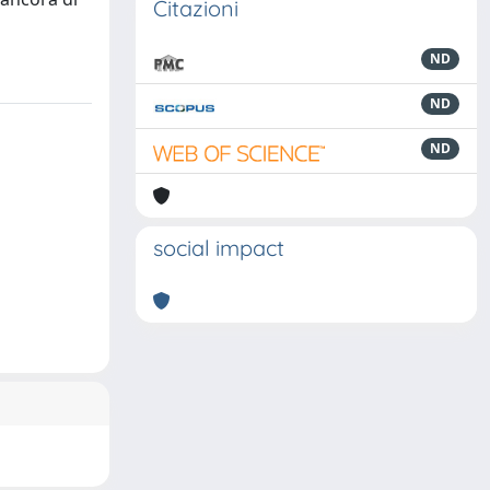
Citazioni
ND
ND
ND
social impact