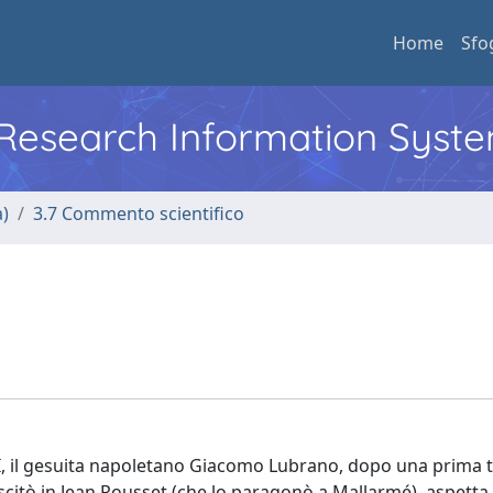
Home
Sfo
l Research Information Syst
a)
3.7 Commento scientifico
VII, il gesuita napoletano Giacomo Lubrano, dopo una prima 
scitò in Jean Rousset (che lo paragonò a Mallarmé), aspetta