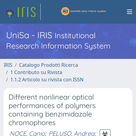
UniSa - IRIS
Institutional
Research Information System
IRIS
Catalogo Prodotti Ricerca
1 Contributo su Rivista
1.1.2 Articolo su rivista con ISSN
Different nonlinear optical
performances of polymers
containing benzimidazole
chromophores
NOCE, Canio
;
PELUSO, Andrea
;