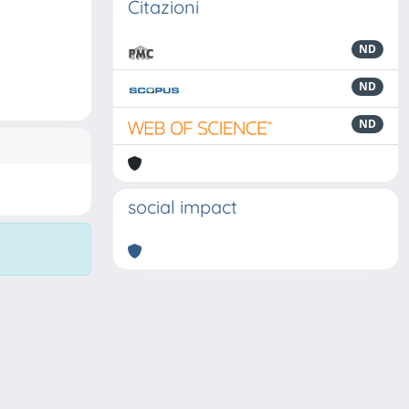
Citazioni
ND
ND
ND
social impact