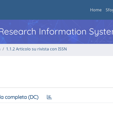
Home
Sfo
l Research Information Syst
a
1.1.2 Articolo su rivista con ISSN
a completa (DC)