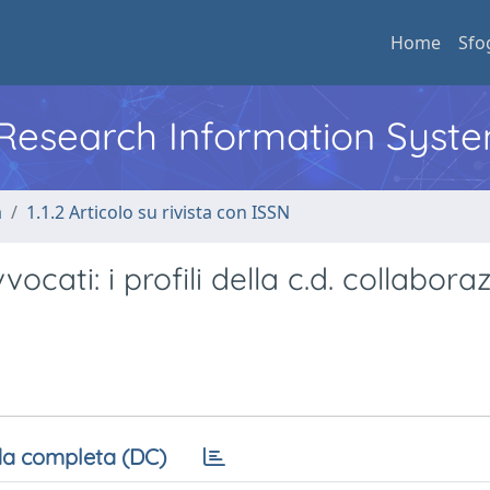
Home
Sfo
l Research Information Syst
a
1.1.2 Articolo su rivista con ISSN
vocati: i profili della c.d. collabora
a completa (DC)