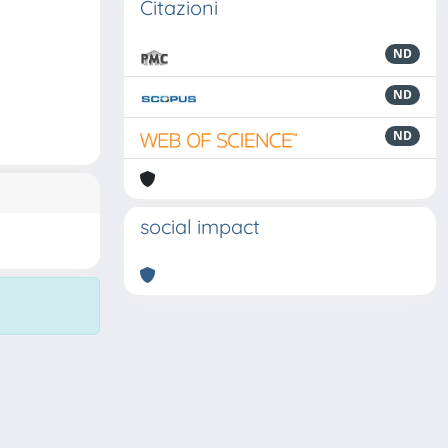
Citazioni
ND
ND
ND
social impact