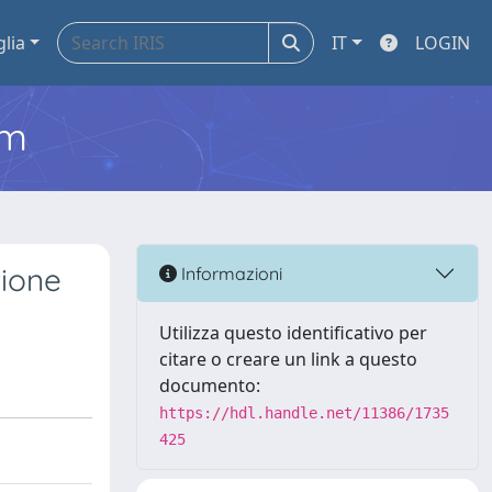
glia
IT
LOGIN
em
zione
Informazioni
Utilizza questo identificativo per
citare o creare un link a questo
documento:
https://hdl.handle.net/11386/1735
425