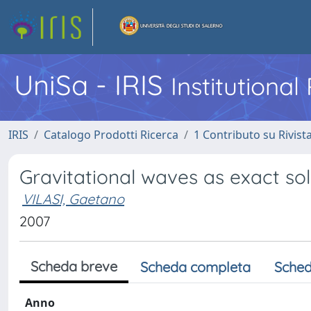
UniSa - IRIS
Institutiona
IRIS
Catalogo Prodotti Ricerca
1 Contributo su Rivist
Gravitational waves as exact solu
VILASI, Gaetano
2007
Scheda breve
Scheda completa
Sched
Anno