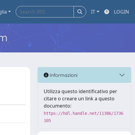
glia
IT
LOGIN
em
Informazioni
Utilizza questo identificativo per
citare o creare un link a questo
documento:
https://hdl.handle.net/11386/1736
105