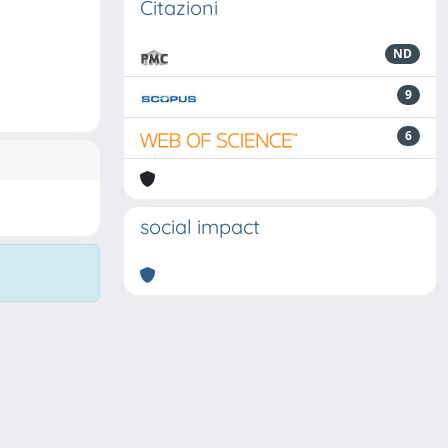
Citazioni
ND
9
6
social impact