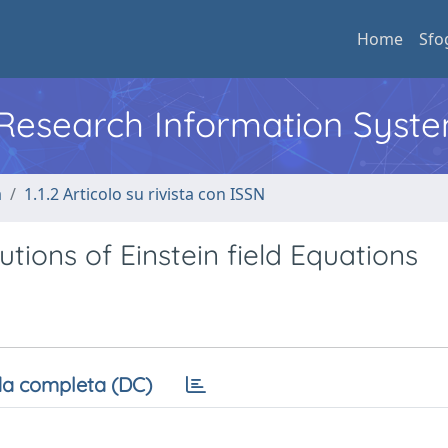
Home
Sfo
l Research Information Syst
a
1.1.2 Articolo su rivista con ISSN
tions of Einstein field Equations
a completa (DC)