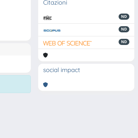
Citazioni
ND
ND
ND
social impact