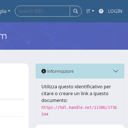
glia
IT
LOGIN
em
Informazioni
Utilizza questo identificativo per
citare o creare un link a questo
documento:
https://hdl.handle.net/11386/1736
544