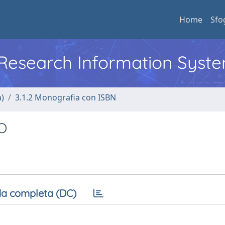
Home
Sfo
l Research Information Syst
a)
3.1.2 Monografia con ISBN
O
a completa (DC)