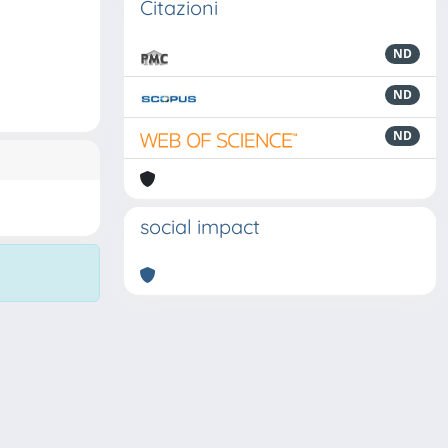
Citazioni
ND
ND
ND
social impact