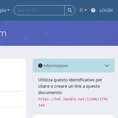
glia
IT
LOGIN
em
Informazioni
Utilizza questo identificativo per
citare o creare un link a questo
documento:
https://hdl.handle.net/11386/1746
344