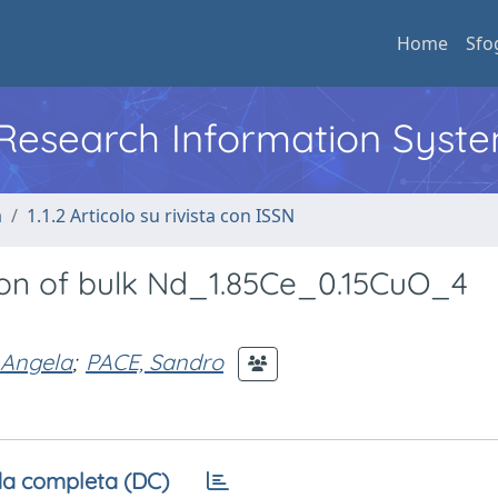
Home
Sfo
l Research Information Syst
a
1.1.2 Articolo su rivista con ISSN
ion of bulk Nd_1.85Ce_0.15CuO_4
 Angela
;
PACE, Sandro
a completa (DC)