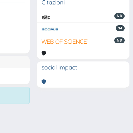
Citazioni
ND
14
ND
social impact