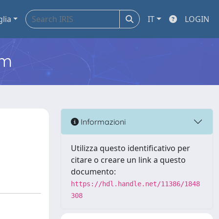
glia
IT
LOGIN
em
Informazioni
Utilizza questo identificativo per
citare o creare un link a questo
documento:
https://hdl.handle.net/11386/1848
308