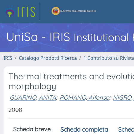
UniSa - IRIS
Institutiona
IRIS
Catalogo Prodotti Ricerca
1 Contributo su Rivist
Thermal treatments and evolut
morphology
GUARINO, ANITA
;
ROMANO, Alfonso
;
NIGRO,
2008
Scheda breve
Scheda completa
Sched