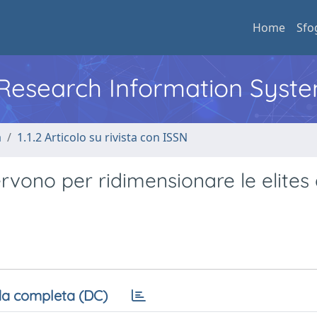
Home
Sfo
l Research Information Syst
a
1.1.2 Articolo su rivista con ISSN
ervono per ridimensionare le elites 
a completa (DC)