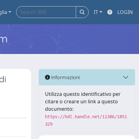
glia
IT
LOGIN
em
di
Informazioni
Utilizza questo identificativo per
citare o creare un link a questo
documento:
https://hdl.handle.net/11386/1851
329