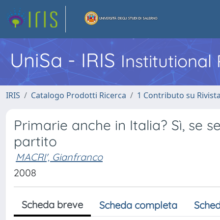
UniSa - IRIS
Institutiona
IRIS
Catalogo Prodotti Ricerca
1 Contributo su Rivist
Primarie anche in Italia? Sì, se s
partito
MACRI', Gianfranco
2008
Scheda breve
Scheda completa
Sched