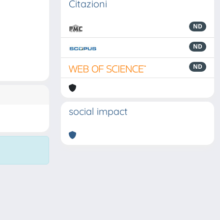
Citazioni
ND
ND
ND
social impact