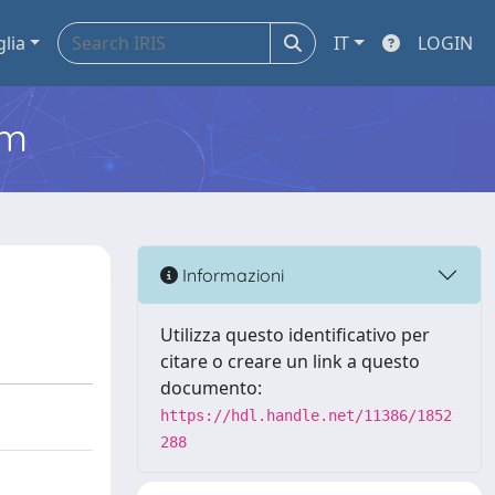
glia
IT
LOGIN
em
Informazioni
Utilizza questo identificativo per
citare o creare un link a questo
documento:
https://hdl.handle.net/11386/1852
288