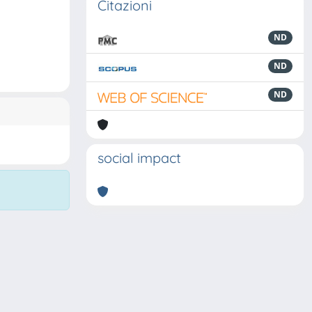
Citazioni
ND
ND
ND
social impact