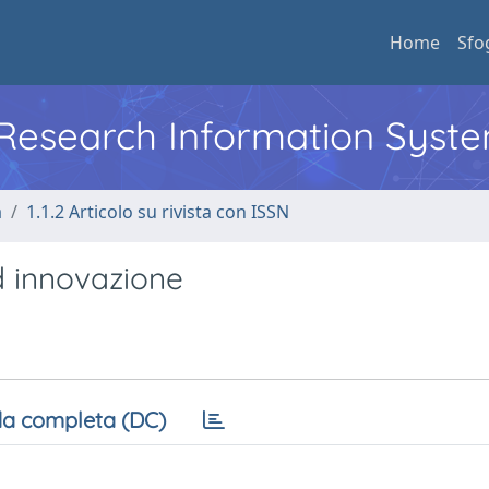
Home
Sfo
l Research Information Syst
a
1.1.2 Articolo su rivista con ISSN
d innovazione
a completa (DC)