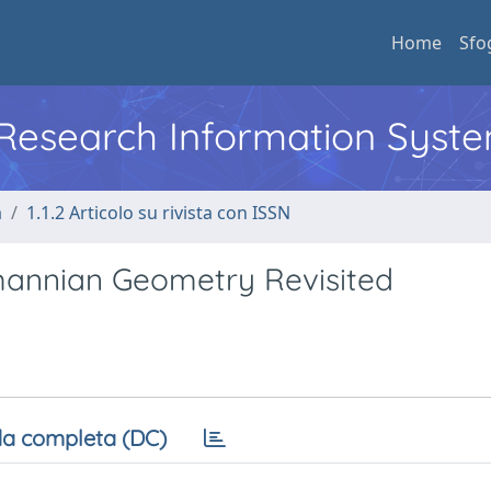
Home
Sfo
l Research Information Syst
a
1.1.2 Articolo su rivista con ISSN
emannian Geometry Revisited
a completa (DC)