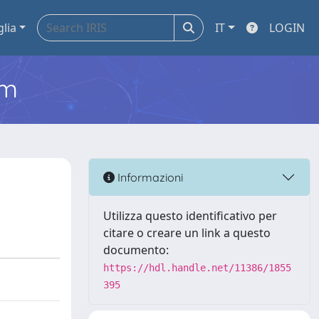
glia
IT
LOGIN
em
Informazioni
Utilizza questo identificativo per
citare o creare un link a questo
documento:
https://hdl.handle.net/11386/1855
395