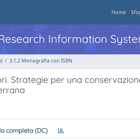
Home
Sfo
l Research Information Syst
a)
3.1.2 Monografia con ISBN
ori. Strategie per una conservazion
terrana
a completa (DC)