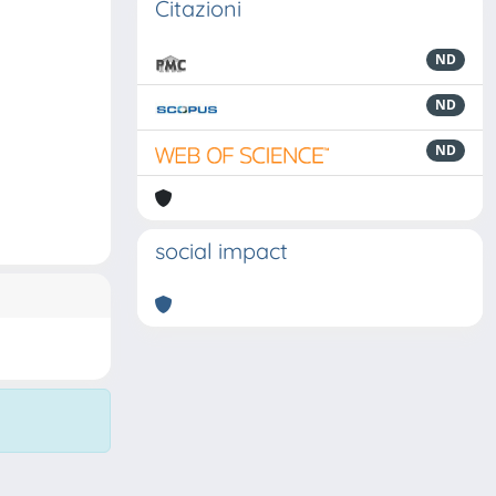
Citazioni
ND
ND
ND
social impact