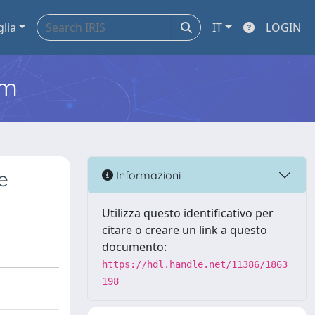
glia
IT
LOGIN
em
e
Informazioni
Utilizza questo identificativo per
citare o creare un link a questo
documento:
https://hdl.handle.net/11386/1863
198