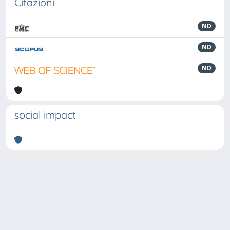
Citazioni
ND
ND
ND
social impact
Powered by
IRIS
-
about IRIS
-