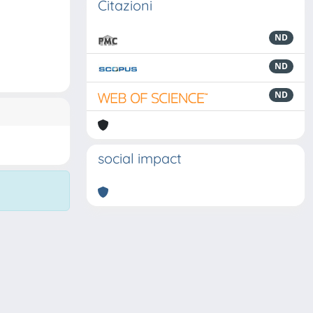
Citazioni
ND
ND
ND
social impact