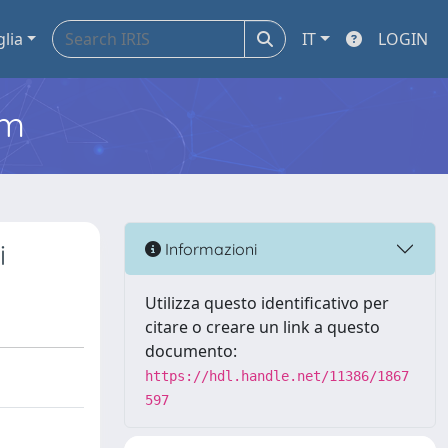
glia
IT
LOGIN
em
i
Informazioni
Utilizza questo identificativo per
citare o creare un link a questo
documento:
https://hdl.handle.net/11386/1867
597