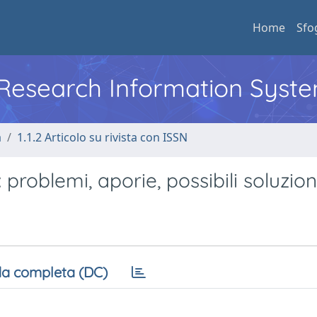
Home
Sfo
l Research Information Syst
a
1.1.2 Articolo su rivista con ISSN
 problemi, aporie, possibili soluzion
a completa (DC)