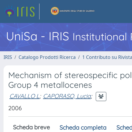
UniSa - IRIS
Institutiona
IRIS
Catalogo Prodotti Ricerca
1 Contributo su Rivist
Mechanism of stereospecific pol
Group 4 metallocenes
CAVALLO L
;
CAPORASO, Lucia
;
2006
Scheda breve
Scheda completa
Sched