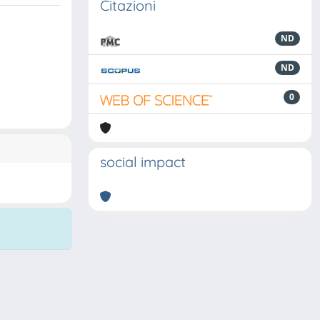
Citazioni
ND
ND
0
social impact