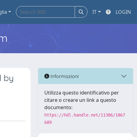
glia
IT
LOGIN
em
d by
Informazioni
Utilizza questo identificativo per
citare o creare un link a questo
documento:
https://hdl.handle.net/11386/1867
689