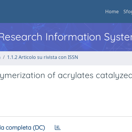
Home
Sfo
l Research Information Syst
a
1.1.2 Articolo su rivista con ISSN
ymerization of acrylates catalyze
a completa (DC)