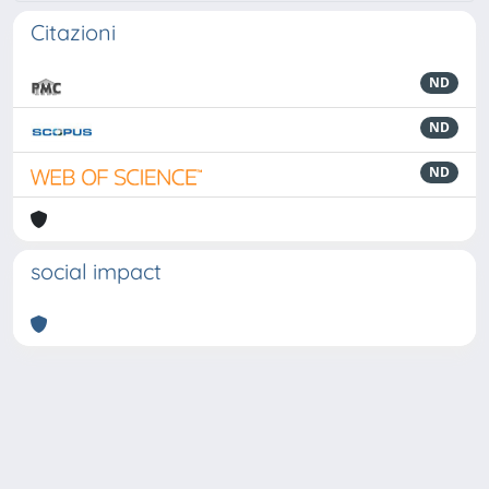
Citazioni
ND
ND
ND
social impact