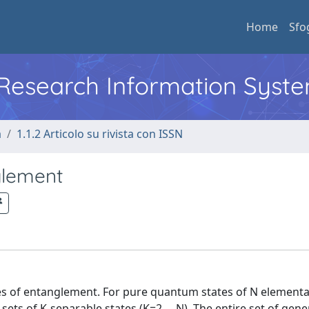
Home
Sfo
l Research Information Syst
a
1.1.2 Articolo su rivista con ISSN
glement
es of entanglement. For pure quantum states of N element
ets of K-separable states (K=2,...,N). The entire set of gene