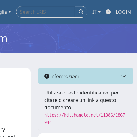
glia
IT
LOGIN
em
Informazioni
Utilizza questo identificativo per
citare o creare un link a questo
documento:
https://hdl.handle.net/11386/1867
944
ary
ralized