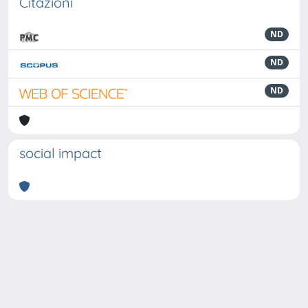
Citazioni
ND
ND
ND
social impact
Powered by
IRIS
-
about IRIS
-