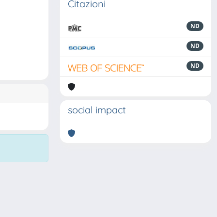
Citazioni
ND
ND
ND
social impact