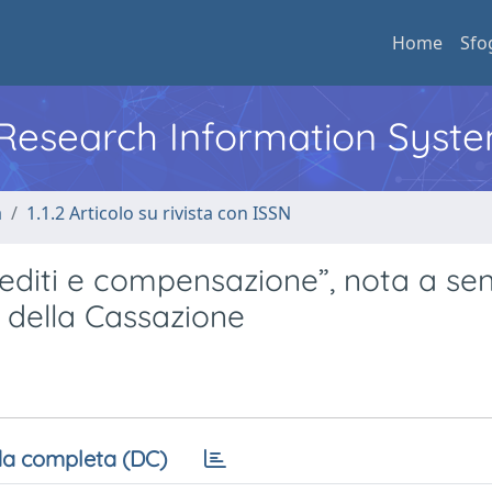
Home
Sfo
l Research Information Syst
a
1.1.2 Articolo su rivista con ISSN
i crediti e compensazione”, nota a s
. della Cassazione
a completa (DC)