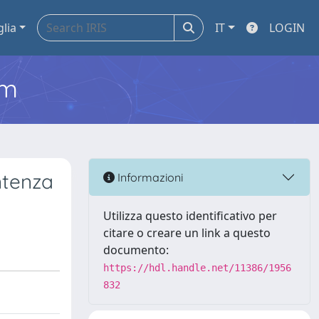
glia
IT
LOGIN
em
entenza
Informazioni
Utilizza questo identificativo per
citare o creare un link a questo
documento:
https://hdl.handle.net/11386/1956
832