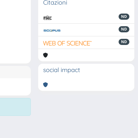
Citazioni
ND
ND
ND
social impact