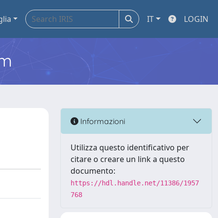
glia
IT
LOGIN
em
Informazioni
Utilizza questo identificativo per
citare o creare un link a questo
documento:
https://hdl.handle.net/11386/1957
768