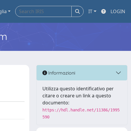
glia
IT
LOGIN
em
Informazioni
Utilizza questo identificativo per
citare o creare un link a questo
documento:
https://hdl.handle.net/11386/1995
590