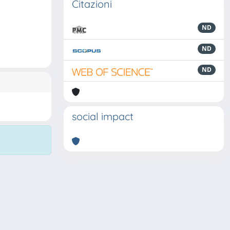
Citazioni
ND
ND
ND
social impact