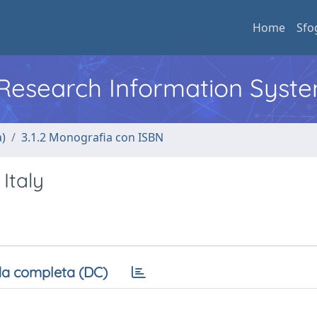
Home
Sfo
l Research Information Syst
a)
3.1.2 Monografia con ISBN
Italy
a completa (DC)