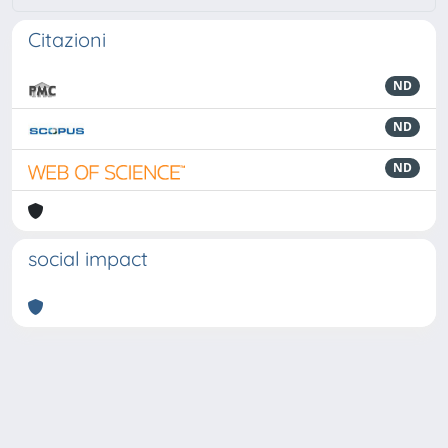
Citazioni
ND
ND
ND
social impact