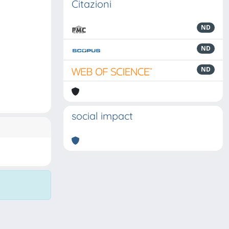
Citazioni
ND
ND
ND
social impact