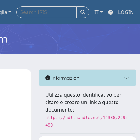
glia
IT
LOGIN
em
Informazioni
Utilizza questo identificativo per
citare o creare un link a questo
documento:
https://hdl.handle.net/11386/2295
490