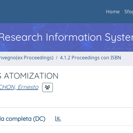
Home
Sfo
l Research Information Syst
convegno(ex Proceedings)
4.1.2 Proceedings con ISBN
S ATOMIZATION
HON, Ernesto
a completa (DC)