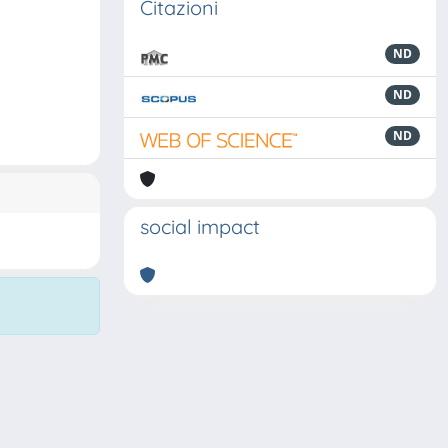
Citazioni
ND
ND
ND
social impact