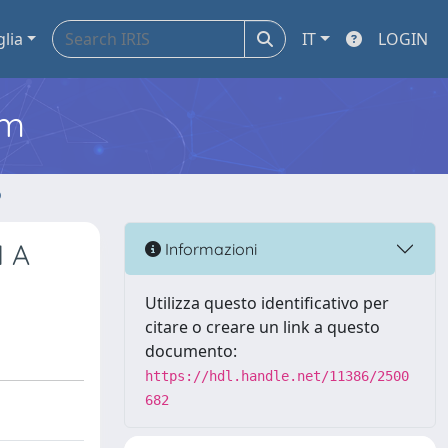
glia
IT
LOGIN
em
o
 A
Informazioni
Utilizza questo identificativo per
citare o creare un link a questo
documento:
https://hdl.handle.net/11386/2500
682