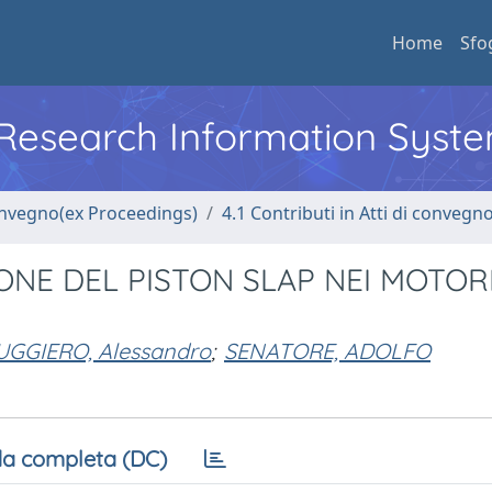
Home
Sfo
l Research Information Syst
convegno(ex Proceedings)
4.1 Contributi in Atti di convegn
NE DEL PISTON SLAP NEI MOTORI
UGGIERO, Alessandro
;
SENATORE, ADOLFO
a completa (DC)