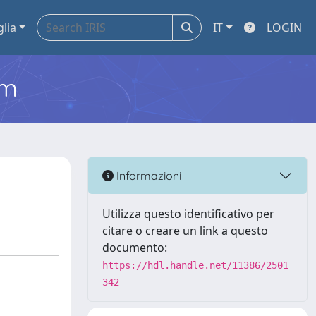
glia
IT
LOGIN
em
Informazioni
Utilizza questo identificativo per
citare o creare un link a questo
documento:
https://hdl.handle.net/11386/2501
342