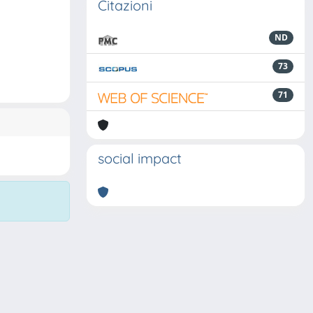
Citazioni
ND
73
71
social impact