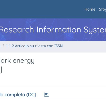
Home
Sfo
l Research Information Syst
a
1.1.2 Articolo su rivista con ISSN
dark energy
a completa (DC)