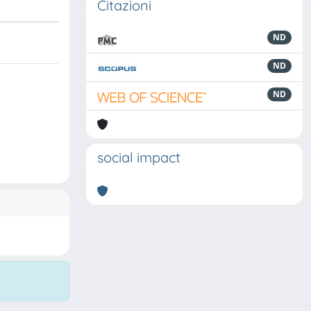
Citazioni
ND
ND
ND
social impact