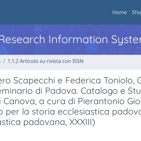
Home
Sfo
l Research Information Syst
a
1.1.2 Articolo su rivista con ISSN
ero Scapecchi e Federica Toniolo, G
Seminario di Padova. Catalogo e Stu
 Canova, a cura di Pierantonio Gio
o per la storia ecclesiastica padov
astica padovana, XXXIII)