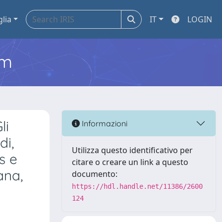
glia
IT
LOGIN
em
li
Informazioni
di,
Utilizza questo identificativo per
s e
citare o creare un link a questo
ana,
documento:
https://hdl.handle.net/11386/2600
124