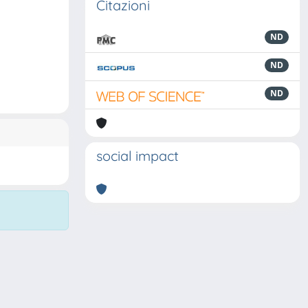
Citazioni
ND
ND
ND
social impact