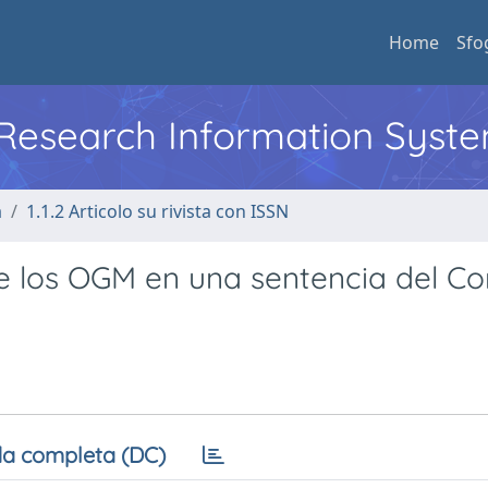
Home
Sfo
l Research Information Syst
a
1.1.2 Articolo su rivista con ISSN
 de los OGM en una sentencia del C
a completa (DC)