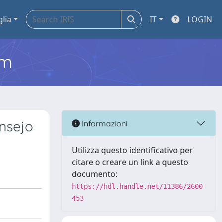
glia
IT
LOGIN
em
onsejo
Informazioni
Utilizza questo identificativo per
citare o creare un link a questo
documento:
https://hdl.handle.net/11386/2600
453