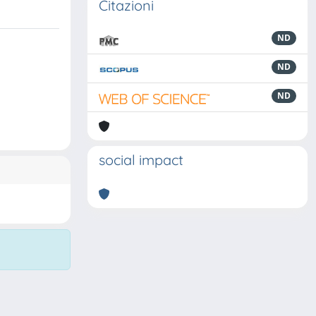
Citazioni
ND
ND
ND
social impact