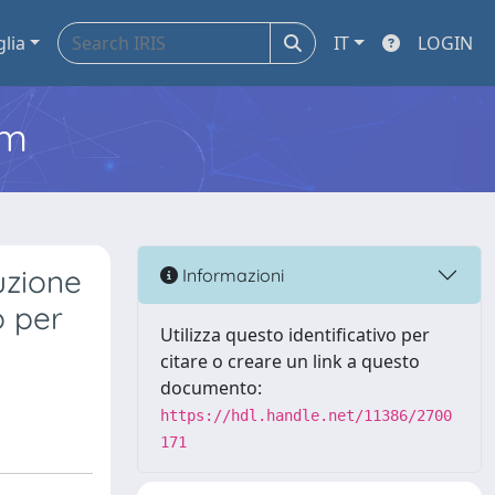
glia
IT
LOGIN
em
uzione
Informazioni
o per
Utilizza questo identificativo per
citare o creare un link a questo
documento:
https://hdl.handle.net/11386/2700
171