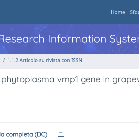
Home
Sfo
l Research Information Syst
a
1.1.2 Articolo su rivista con ISSN
ur phytoplasma vmp1 gene in grapev
a completa (DC)