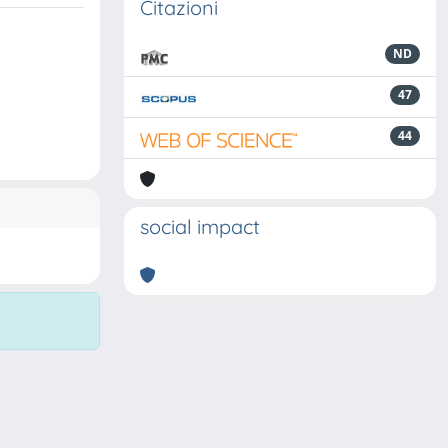
Citazioni
ND
47
44
social impact