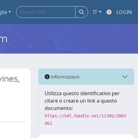
glia
IT
LOGIN
em
ines,
Informazioni
Utilizza questo identificativo per
citare o creare un link a questo
documento:
https://hdl.handle.net/11386/3003
061