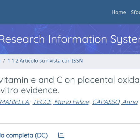
Home
Sfo
l Research Information Syst
a
1.1.2 Articolo su rivista con ISSN
 vitamin e and C on placental oxida
 vitro evidence.
 MARIELLA
;
TECCE, Mario Felice
;
CAPASSO, Anna
a completa (DC)