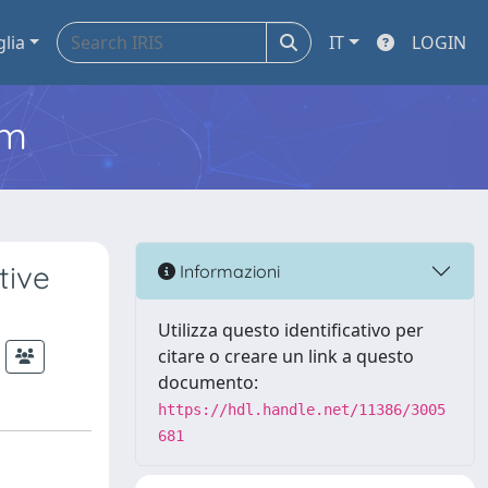
glia
IT
LOGIN
em
tive
Informazioni
Utilizza questo identificativo per
citare o creare un link a questo
documento:
https://hdl.handle.net/11386/3005
681