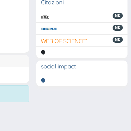
Citazioni
ND
ND
ND
social impact