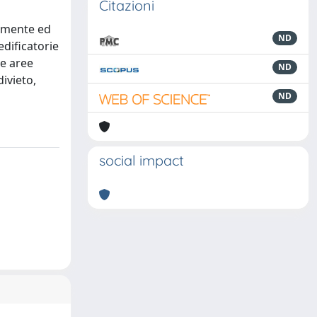
Citazioni
camente ed
ND
edificatorie
le aree
ND
divieto,
ND
social impact