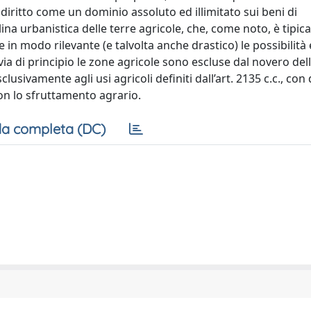
 diritto come un dominio assoluto ed illimitato sui beni di
lina urbanistica delle terre agricole, che, come noto, è tipi
 in modo rilevante (e talvolta anche drastico) le possibilità 
in via di principio le zone agricole sono escluse dal novero del
lusivamente agli usi agricoli definiti dall’art. 2135 c.c., con 
con lo sfruttamento agrario.
a completa (DC)