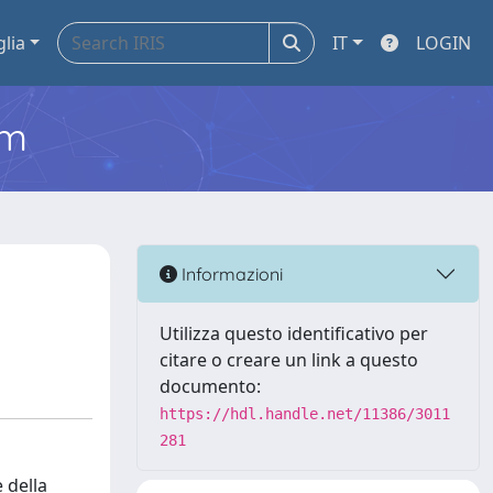
glia
IT
LOGIN
em
Informazioni
Utilizza questo identificativo per
citare o creare un link a questo
documento:
https://hdl.handle.net/11386/3011
281
 della